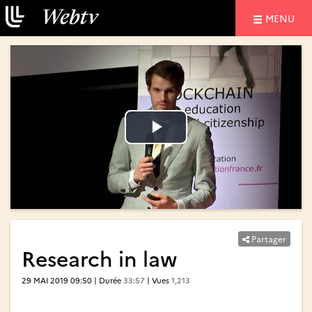
NAVIGATIO
MENU
Lire
Lire
la
la
vidéo
vidéo
Partager
Research in law
29 MAI 2019 09:50 | Durée
33:57
| Vues
1,213