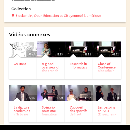
Collection
Blockchain, Open Education et Citoyenneté Numérique
Vidéos connexes
13:42
16:33
56:52
05:22
CVTrust
A global
Research in
Close of
overview of
informatics
Conference
the French
Blockchain
Erasmus +
Agency
27:06
18:29
13:37
43:00
La digitale
Scénario
L’accueil
Les besoins
académie :
pour une
des sportifs
en EAD
« Si tu ne
formation
de haut
(Enseignement
peux pas
numérique
niveau
à distance)
aller à...
en milieu
d’une
contraint
grande...
:...