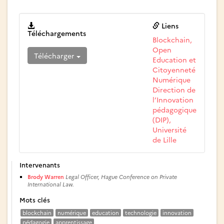
.
Liens
Téléchargements
Blockchain,
Open
Télécharger
Education et
Citoyenneté
Numérique
Direction de
l’Innovation
pédagogique
(DIP),
Université
de Lille
Intervenants
Brody Warren
Legal Officer, Hague Conference on Private
International Law.
Mots clés
blockchain
numérique
education
technologie
innovation
pédagogie
apprentissage