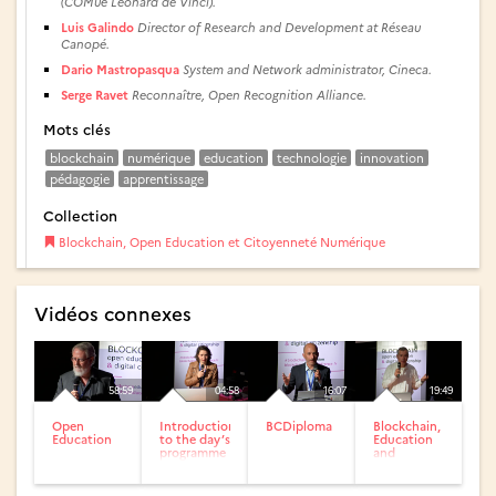
(COMue Léonard de Vinci).
Luis Galindo
Director of Research and Development at Réseau
Canopé.
Dario Mastropasqua
System and Network administrator, Cineca.
Serge Ravet
Reconnaître, Open Recognition Alliance.
Mots clés
blockchain
numérique
education
technologie
innovation
pédagogie
apprentissage
Collection
Blockchain, Open Education et Citoyenneté Numérique
Vidéos connexes
58:59
04:58
16:07
19:49
Open
Introduction
BCDiploma
Blockchain,
Education
to the day’s
Education
programme
and
/ Day 3
Sustainable
Development
Goals