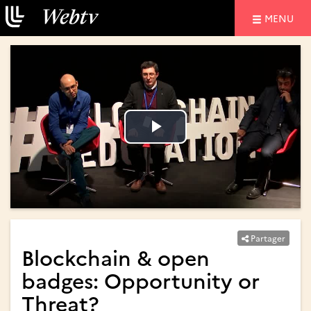
NAVIGATIO
MENU
Lire
Lire
la
la
vidéo
vidéo
Partager
Blockchain & open
badges: Opportunity or
Threat?