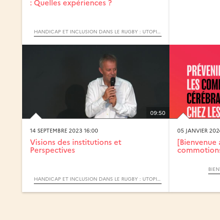
: Quelles expériences ?
HANDICAP ET INCLUSION DANS LE RUGBY : UTOPIE OU RÉALITÉ ?
09:50
14 SEPTEMBRE 2023 16:00
05 JANVIER 202
Visions des institutions et
[Bienvenue a
Perspectives
commotions 
BIE
HANDICAP ET INCLUSION DANS LE RUGBY : UTOPIE OU RÉALITÉ ?