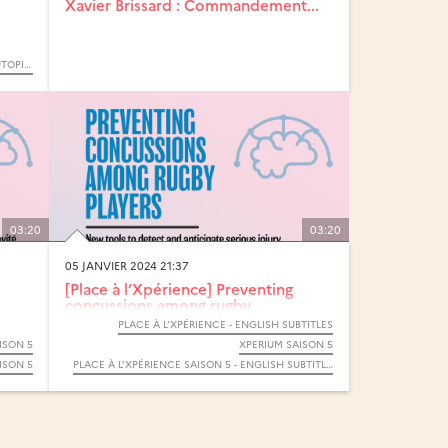
Xavier Brissard : Commandement...
HANDICAP ET INCLUSION DANS LE RUGBY : UTOPIE OU RÉALITÉ ?
03:20
03:20
05 JANVIER 2024 21:37
[Place à l’Xpérience] Preventing
concussions among rugby...
PLACE À L’XPÉRIENCE - ENGLISH SUBTITLES
ISON 5
XPERIUM SAISON 5
ISON 5
PLACE À L’XPÉRIENCE SAISON 5 - ENGLISH SUBTITLES