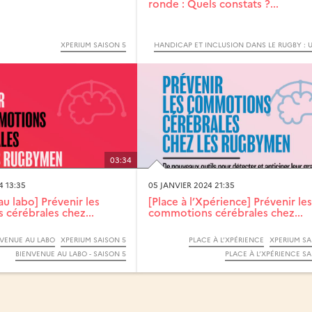
ronde : Quels constats ?...
XPERIUM SAISON 5
03:34
4 13:35
05 JANVIER 2024 21:35
u labo] Prévenir les
[Place à l’Xpérience] Prévenir les
cérébrales chez...
commotions cérébrales chez...
NVENUE AU LABO
XPERIUM SAISON 5
PLACE À L’XPÉRIENCE
XPERIUM SA
BIENVENUE AU LABO - SAISON 5
PLACE À L’XPÉRIENCE SA