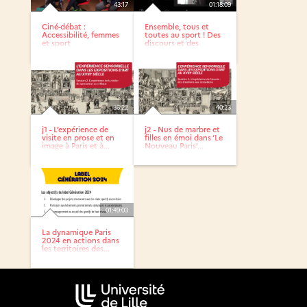
43:17
01:18:09
Ciné-débat :
Ensemble, tous et
Accessibilité, femmes
toutes au sport ! Des
et sport
discours et des
actes,...
36:22
40:23
j1 - L’expérience de
j2 - Nus de marbre et
visite en prose et en
filles en émoi dans ‘Le
image à Paris et à...
Nouveau Paris’...
01:49:03
La dynamique Paris
2024 en actions dans
les territoires des...