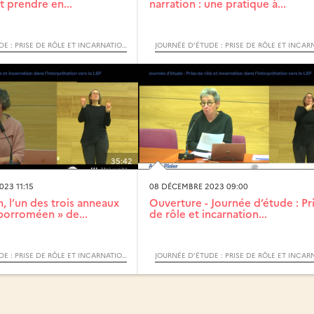
 prendre en...
narration : une pratique à...
JOURNÉE D’ÉTUDE : PRISE DE RÔLE ET INCARNATION DANS L’INTERPRÉTATION VERS LA LSF
35:42
23 11:15
08 DÉCEMBRE 2023 09:00
n, l’un des trois anneaux
Ouverture - Journée d’étude : Pr
orroméen » de...
de rôle et incarnation...
JOURNÉE D’ÉTUDE : PRISE DE RÔLE ET INCARNATION DANS L’INTERPRÉTATION VERS LA LSF