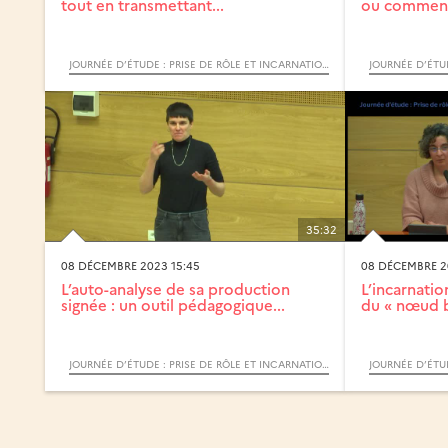
tout en transmettant...
ou comment
JOURNÉE D’ÉTUDE : PRISE DE RÔLE ET INCARNATION DANS L’INTERPRÉTATION VERS LA LSF
35:32
08 DÉCEMBRE 2023 15:45
08 DÉCEMBRE 20
L’auto-analyse de sa production
L’incarnatio
signée : un outil pédagogique...
du « nœud b
JOURNÉE D’ÉTUDE : PRISE DE RÔLE ET INCARNATION DANS L’INTERPRÉTATION VERS LA LSF