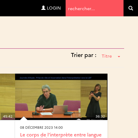
Termes
LOGIN
Va
de
recherche
Trier par :
Titre
45:42
36:32
08 DÉCEMBRE 2023 14:00
Le corps de l’interprète entre langue