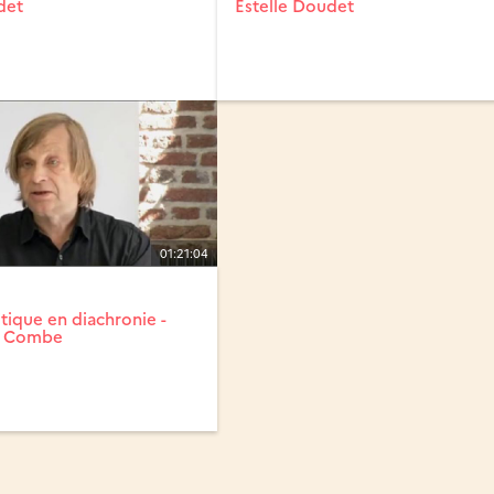
det
Estelle Doudet
01:21:04
tique en diachronie -
La Combe