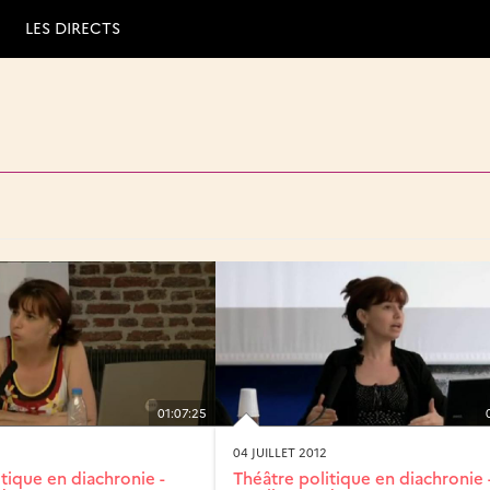
LES DIRECTS
01:07:25
04 JUILLET 2012
tique en diachronie -
Théâtre politique en diachronie 