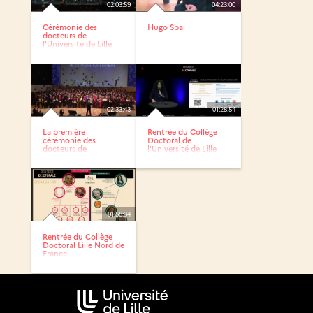
02:03:59
04:23:00
Cérémonie des
Hugo Sbai
docteurs de
l'Université de Lille
2023
02:33:43
01:28:54
La première
Rentrée du Collège
cérémonie des
Doctoral de
docteurs de
l'Université de Lille
l'Université de Lille
et...
01:58:34
Rentrée du Collège
Doctoral Lille Nord de
France