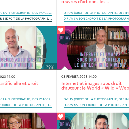
œuvres d’art dans les...
D-PIAV (DROIT DE LA PHOTOGRAPHIE, DES IMAGES ET DES ARTEFACTS VISUELS SAISI PAR LA RÉVOLUTION NUMÉRIQUE)
D-PIAV HORS-SÉRIE (DROIT DE LA PHOTOGRAPHIE, DES IMAGES ET DES ARTEFACTS VISUELS SAISI PAR LA RÉVOLUTION NUMÉRIQUE)
07:00
023 14:00
03 FÉVRIER 2023 14:00
artificielle et droit
Internet et images sous droit
d’auteur : le World « Wild » Web
D-PIAV (DROIT DE LA PHOTOGRAPHIE, DES IMAGES ET DES ARTEFACTS VISUELS SAISI PAR LA RÉVOLUTION NUMÉRIQUE)
D-PIAV SAISON 2 (DROIT DE LA PHOTOGRAPHIE, DES IMAGES ET DES ARTEFACTS VISUELS SAISI PAR LA RÉVOLUTION NUMÉRIQUE)