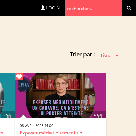
Termes
LOGIN
Va
de
recherche
Trier par :
Titre
05:12
04:50
06 AVRIL 2023 14:00
es
Exposer médiatiquement un