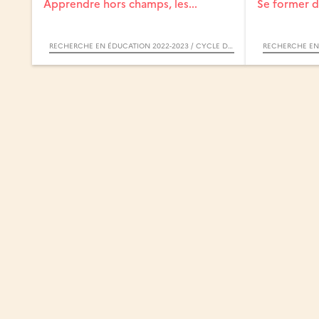
Apprendre hors champs, les...
Se former d
RECHERCHE EN ÉDUCATION 2022-2023 / CYCLE DE CONFÉRENCES INSPÉ