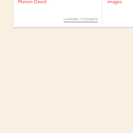
Manon David
images
LILAGORA - ÉTUDIANTS