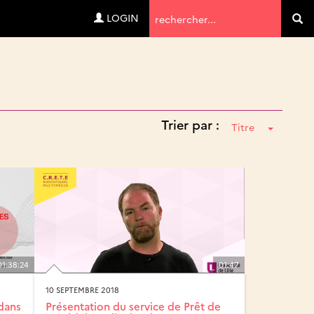
Termes
LOGIN
Va
de
recherche
Trier par :
Titre
01:38:24
01:47
10 SEPTEMBRE 2018
dans
Présentation du service de Prêt de