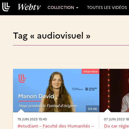
COLLECTION
TOUTES LES VIDÉOS
Tag « audiovisuel »
04:46
19 JUIN 2025 10:45
07 JUIN 2023 18
#etudiant – Faculté des Humanités –
Du car régie 