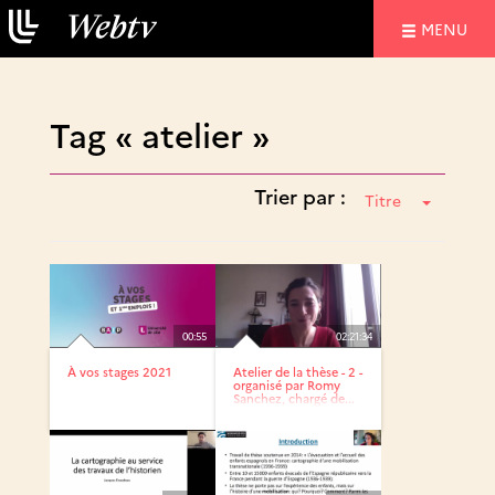
NAVIGATIO
MENU
Tag « atelier »
Trier par :
Titre
00:55
02:21:34
À vos stages 2021
Atelier de la thèse - 2 -
organisé par Romy
Sanchez, chargé de...