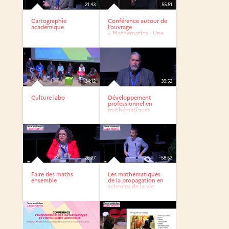
21:43
55:51
Cartographie
Conférence autour de
académique
l’ouvrage
« Mathematica : Une
aventure au...
34:12
39:52
Culture labo
Développement
professionnel en
mathématiques
26:27
58:52
Faire des maths
Les mathématiques
ensemble
de la propagation en
sciences de la vie