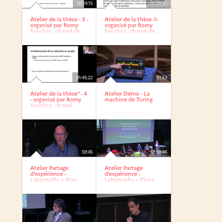
02:14:15
02:09:35
Atelier de la thèse - 3 -
Atelier de la thèse -1-
organisé par Romy
organisé par Romy
Sanchez, chargé de...
Sanchez, chargé de...
01:45:22
51:53
Atelier de la thèse" - 4
Atelier Démo - La
- organisé par Romy
machine de Turing
Sanchez, chargé...
59:45
01:10:46
Atelier Partage
Atelier Partage
d’expérience -
d’expérience -
Labomaths « Alan
Labomaths « Claire
Turing »
Voisin »