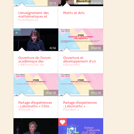
51:13
01:02:26
L’enseignement des
Maths et Arts
mathématiques et
l’intelligence
artificielle
42:56
01:04:06
Ouverture du Forum
Ouverture et
académique des
développement d’un
LABOratoires de
labomaths
MATHématiques
01:02:36
01:12:39
Partage d’expériences
Partage d’expériences
- Labomaths « Côte
- Labomaths «
d’Opale »
Flandres »