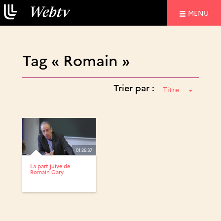
NAVIGATIO
MENU
Tag « Romain »
Trier par :
Titre
01:26:37
La part juive de
Romain Gary