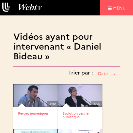
NAVIGATIO
MENU
Vidéos ayant pour
intervenant « Daniel
Bideau »
Trier par :
Date
34:10
33:29
Revues numériques
Évolution vers le
numérique