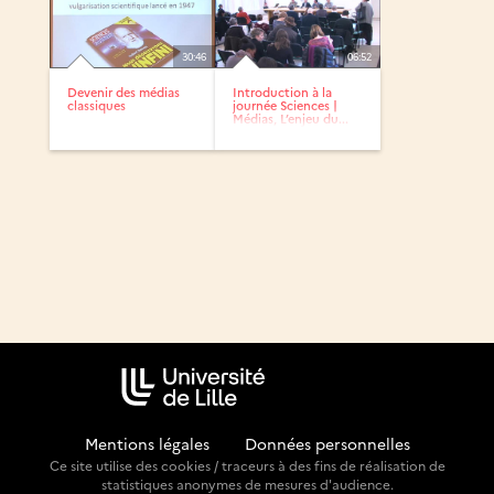
30:46
06:52
Devenir des médias
Introduction à la
classiques
journée Sciences |
Médias, L’enjeu du...
Mentions légales
-
Données personnelles
Ce site utilise des cookies / traceurs à des fins de réalisation de
statistiques anonymes de mesures d'audience.