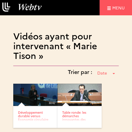
NAVIGATIO
MENU
Vidéos ayant pour
intervenant « Marie
Tison »
Trier par :
Date
30:42
01:35:11
Développement
Table ronde: les
durable versus
démarches
Economie circulaire
innovantes des
collectivités...