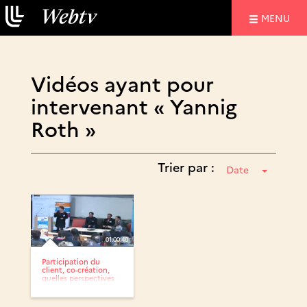
NAVIGATIO
MENU
Vidéos ayant pour
intervenant « Yannig
Roth »
Trier par :
Date
01:00:40
Participation du
client, co-création,
quelles perspectives
?...