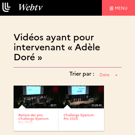
NAVIGATIO
MENU
Vidéos ayant pour
intervenant « Adèle
Doré »
Trier par :
Date
30:11
01:28:40
Remise des prix
Challenge Xperium
Challenge Xperium
Pro 2025
Pro 2025