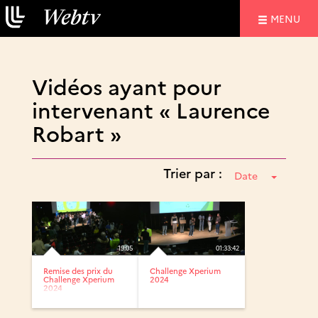
NAVIGATIO
MENU
Vidéos ayant pour
intervenant « Laurence
Robart »
Trier par :
Date
19:05
01:33:42
Remise des prix du
Challenge Xperium
Challenge Xperium
2024
2024