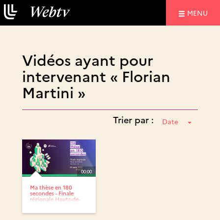
NAVIGATIO
MENU
Vidéos ayant pour
intervenant « Florian
Martini »
Trier par :
Date
00:00
Ma thèse en 180
secondes - Finale
régionale Hauts-de-
France 2024