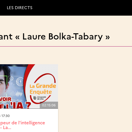
LES DIRECTS
nt « Laure Bolka-Tabary »
02:15:06
 17:30
 peur de l'intelligence
- La...