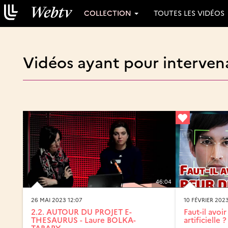
COLLECTION
TOUTES LES VIDÉOS
Vidéos ayant pour intervena
46:04
26 MAI 2023 12:07
10 FÉVRIER 2023
2.2. AUTOUR DU PROJET E-
Faut-il avoir
THESAURUS - Laure BOLKA-
artificielle ? 
TABARY,...