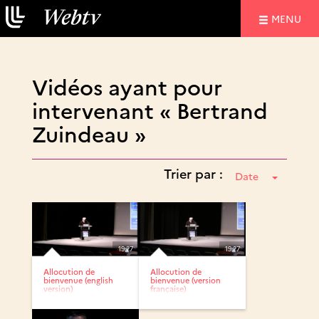
NAVIGATIO
MENU
Vidéos ayant pour
intervenant « Bertrand
Zuindeau »
Trier par :
Date
19:27
19:27
Allocution de
Allocution de
bienvenue (english
bienvenue (version
version)
française)