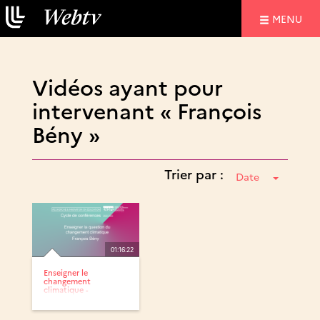
NAVIGATIO
MENU
Vidéos ayant pour
intervenant « François
Bény »
Trier par :
Date
01:16:22
Enseigner le
changement
climatique -
Conférence 1 -
François Bény