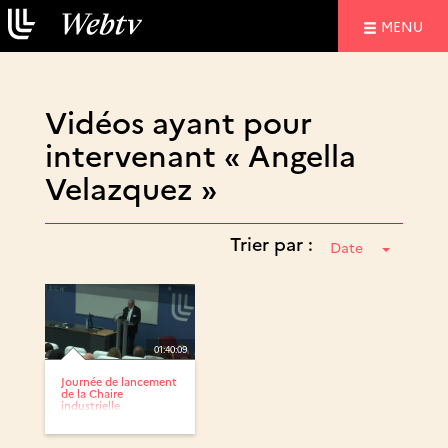
NAVIGATIO
MENU
Vidéos ayant pour
intervenant « Angella
Velazquez »
Trier par :
Date
01:40:09
Journée de lancement
de la Chaire
industrielle
ProteinoPepS