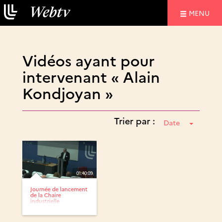
NAVIGATIO
MENU
Vidéos ayant pour
intervenant « Alain
Kondjoyan »
Trier par :
Date
01:40:09
Journée de lancement
de la Chaire
industrielle
ProteinoPepS