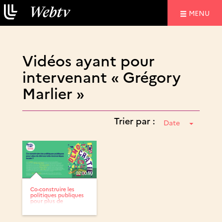
NAVIGATIO
MENU
Vidéos ayant pour
intervenant « Grégory
Marlier »
Trier par :
Date
02:00:50
Co-construire les
politiques publiques
pour plus de
démocratie...