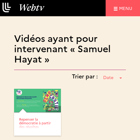
NAVIGATIO
MENU
Vidéos ayant pour
intervenant « Samuel
Hayat »
Trier par :
Date
01:29:50
Repenser la
démocratie à partir
des révoltes
citoyennes