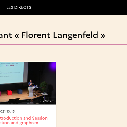
LES DIRECTS
nt « Florent Langenfeld »
02:12:28
021 13:45
troduction and Session
zation and graphism