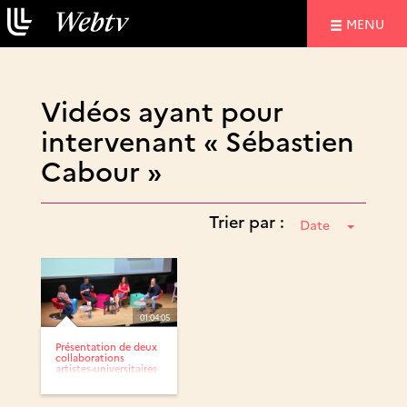
NAVIGATIO
MENU
Vidéos ayant pour
intervenant « Sébastien
Cabour »
Trier par :
Date
01:04:05
Présentation de deux
collaborations
artistes-universitaires