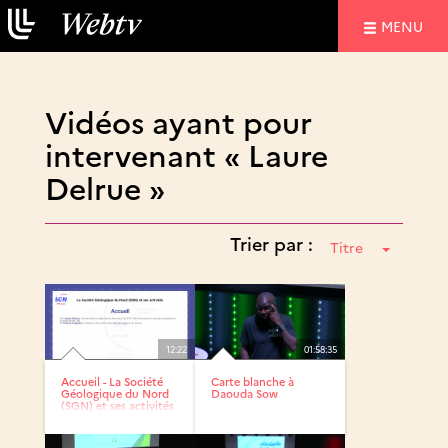
NAVIGATIO
MENU
Vidéos ayant pour
intervenant « Laure
Delrue »
Trier par :
Titre
12:22
01:58:35
Accueil - La Société
Carte blanche à
Géologique du Nord
Daouda Sow
(SGN) et ses activités