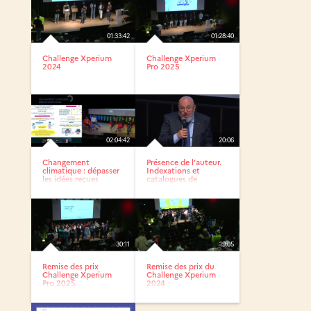
01:33:42
01:28:40
Challenge Xperium
Challenge Xperium
2024
Pro 2025
02:04:42
20:06
Changement
Présence de l’auteur.
climatique : dépasser
Indexations et
les idées reçues
catalogues de
l’Antiquité...
30:11
19:05
Remise des prix
Remise des prix du
Challenge Xperium
Challenge Xperium
Pro 2025
2024