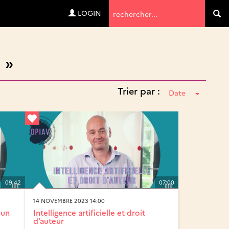
Termes
LOGIN
Va
de
recherche
 »
Trier par :
Date
09:42
07:00
14 NOVEMBRE 2023 14:00
 un
Intelligence artificielle et droit
d’auteur