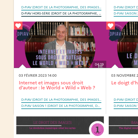
D-PIAV (DROIT DE LA PHOTOGRAPHIE, DES IMAGES ET DES ARTEFACTS VISUELS SAISI PAR LA RÉVOLUTION NUMÉRIQUE)
D-PIAV HORS-SÉRIE (DROIT DE LA PHOTOGRAPHIE, DES IMAGES ET DES ARTEFACTS VISUELS SAISI PAR LA RÉVOLUTION NUMÉRIQUE)
04:19
03 FÉVRIER 2023 14:00
03 NOVEMBRE 2
Internet et images sous droit
Le doigt d’
d’auteur : le World « Wild » Web ?
D-PIAV (DROIT DE LA PHOTOGRAPHIE, DES IMAGES ET DES ARTEFACTS VISUELS SAISI PAR LA RÉVOLUTION NUMÉRIQUE)
D-PIAV SAISON 1 (DROIT DE LA PHOTOGRAPHIE, DES IMAGES ET DES ARTEFACTS VISUELS SAISI PAR LA RÉVOLUTION NUMÉRIQUE)