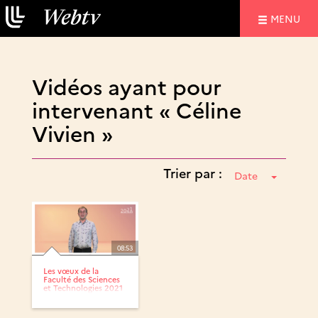
NAVIGATIO
MENU
Vidéos ayant pour
intervenant « Céline
Vivien »
Trier par :
Date
08:53
Les vœux de la
Faculté des Sciences
et Technologies 2021