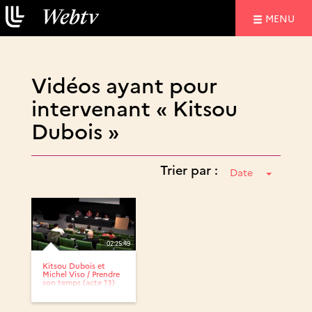
NAVIGATIO
MENU
Vidéos ayant pour
intervenant « Kitsou
Dubois »
Trier par :
Date
02:25:49
Kitsou Dubois et
Michel Viso / Prendre
son temps (acte 13)