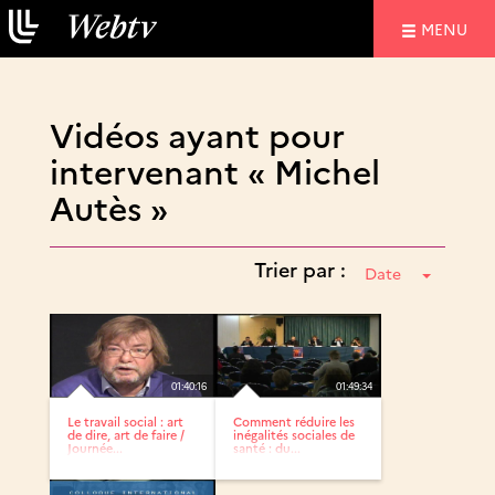
NAVIGATIO
MENU
Vidéos ayant pour
intervenant « Michel
Autès »
Trier par :
Date
01:40:16
01:49:34
Le travail social : art
Comment réduire les
de dire, art de faire /
inégalités sociales de
Journée...
santé : du...