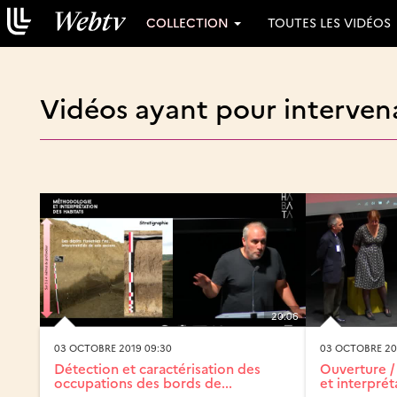
COLLECTION
TOUTES LES VIDÉOS
Vidéos ayant pour intervena
20:06
03 OCTOBRE 2019 09:30
03 OCTOBRE 20
Détection et caractérisation des
Ouverture /
occupations des bords de...
et interprét