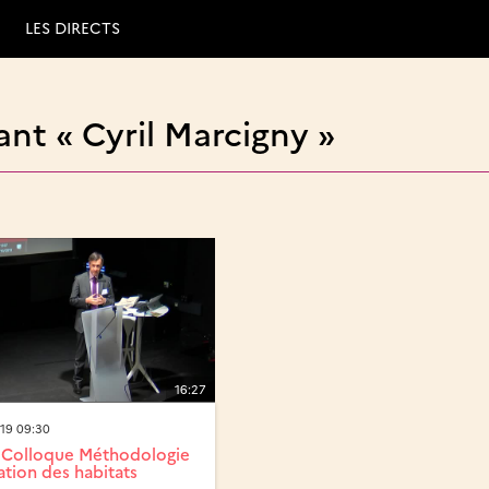
LES DIRECTS
nt « Cyril Marcigny »
16:27
19 09:30
 Colloque Méthodologie
ation des habitats