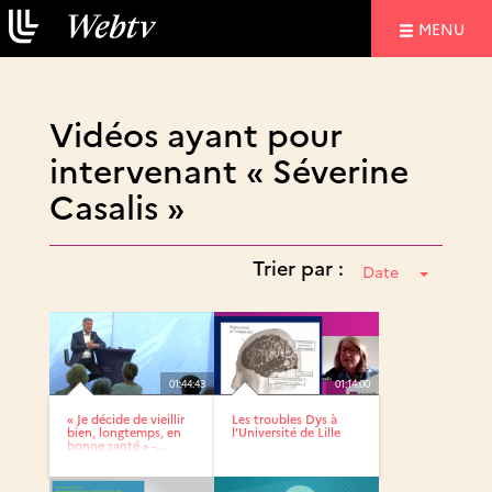
NAVIGATIO
MENU
Vidéos ayant pour
intervenant « Séverine
Casalis »
Trier par :
Date
01:44:43
01:14:00
« Je décide de vieillir
Les troubles Dys à
bien, longtemps, en
l’Université de Lille
bonne santé » -...