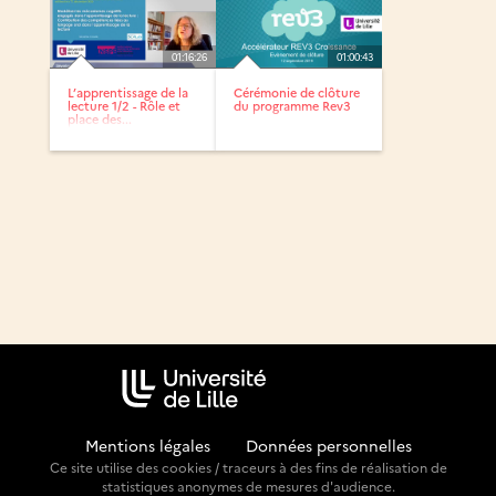
01:16:26
01:00:43
L’apprentissage de la
Cérémonie de clôture
lecture 1/2 - Rôle et
du programme Rev3
place des...
Mentions légales
-
Données personnelles
Ce site utilise des cookies / traceurs à des fins de réalisation de
statistiques anonymes de mesures d'audience.