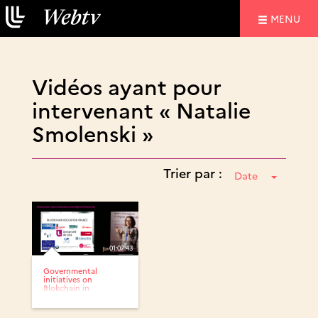
NAVIGATIO
MENU
Vidéos ayant pour
intervenant « Natalie
Smolenski »
Trier par :
Date
01:07:43
Governmental
initiatives on
Blokchain in
education