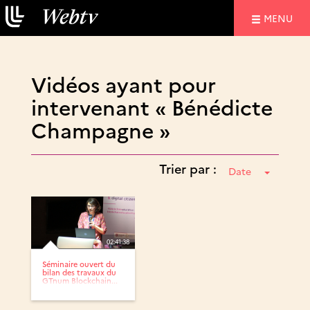
NAVIGATIO
MENU
Vidéos ayant pour
intervenant « Bénédicte
Champagne »
Trier par :
Date
02:41:38
Séminaire ouvert du
bilan des travaux du
GTnum Blockchain...