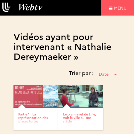
NAVIGATIO
MENU
Vidéos ayant pour
intervenant « Nathalie
Dereymaeker »
Trier par :
Date
02:52:56
05:06
Partie 1 : La
Le plan-relief de Lille,
représentation des
voir la ville au 18e
places fortes
siècle
septentrionales...