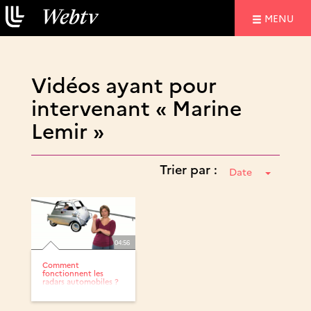
NAVIGATIO
MENU
Vidéos ayant pour
intervenant « Marine
Lemir »
Trier par :
Date
04:56
Comment
fonctionnent les
radars automobiles ?
en LSF