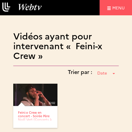
NAVIGATIO
MENU
Vidéos ayant pour
intervenant « Feini-x
Crew »
Trier par :
Date
22:02
Feini-x Crew en
concert - Soirée Père
Noël Vert (Concerts à
la...