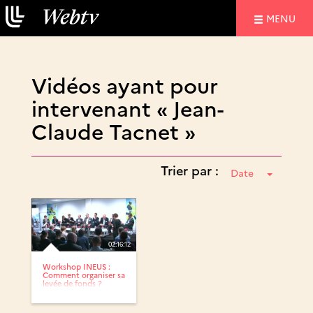
NAVIGATIO
MENU
Vidéos ayant pour
intervenant « Jean-
Claude Tacnet »
Trier par :
Date
02:16:12
Workshop INEUS :
Comment organiser sa
levée de fonds ?