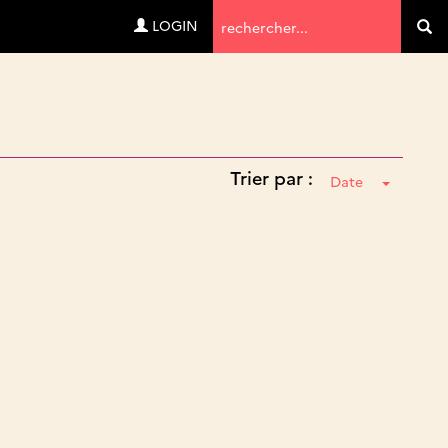
Termes
LOGIN
Va
de
recherche
Trier par :
Date