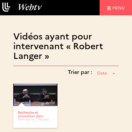
NAVIGATIO
MENU
Vidéos ayant pour
intervenant « Robert
Langer »
Trier par :
Date
01:11:37
Recherche et
innovation dans
l’entreprise / "Avenir...