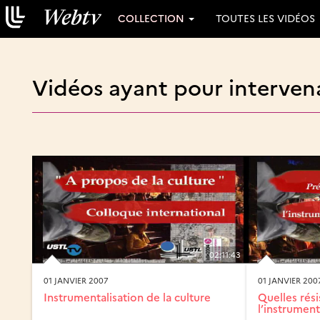
COLLECTION
TOUTES LES VIDÉOS
Vidéos ayant pour interven
02:11:43
01 JANVIER 2007
01 JANVIER 200
Instrumentalisation de la culture
Quelles rési
l’instrumenta