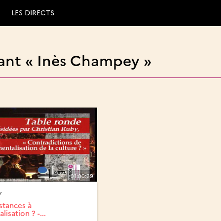
LES DIRECTS
ant « Inès Champey »
01:00:29
7
stances à
lisation ? -...