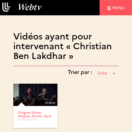
NAVIGATIO
MENU
Vidéos ayant pour
intervenant « Christian
Ben Lakdhar »
Trier par :
Date
01:00:34
Drogues licites,
drogues illicites. Quel
coût social ?