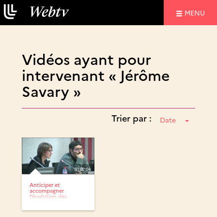
NAVIGATIO
MENU
Vidéos ayant pour
intervenant « Jérôme
Savary »
Trier par :
Date
01:02:04
Anticiper et
accompagner
l’évolution des
routines