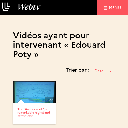
NAVIGATIO
MENU
Vidéos ayant pour
intervenant « Edouard
Poty »
Trier par :
Date
10:54
The "Avins event", a
remarkable highstand
at the end...