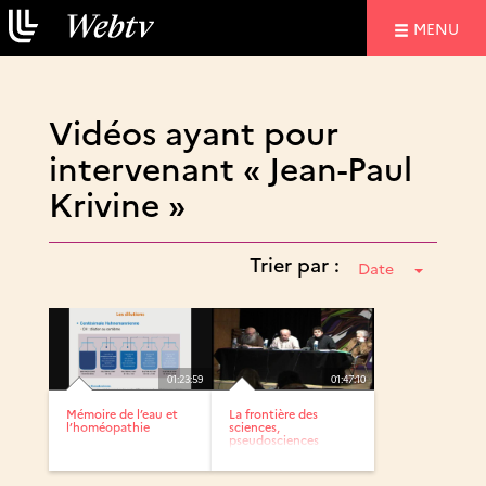
NAVIGATIO
MENU
Vidéos ayant pour
intervenant « Jean-Paul
Krivine »
Trier par :
Date
01:23:59
01:47:10
Mémoire de l’eau et
La frontière des
l’homéopathie
sciences,
pseudosciences