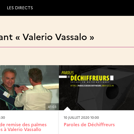
LES DIRECTS
nt « Valerio Vassalo »
41:03
:30
10 JUILLET 2020 10:00
de remise des palmes
Paroles de Déchiffreurs
 à Valerio Vassallo