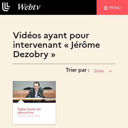
NAVIGATIO
MENU
Vidéos ayant pour
intervenant « Jérôme
Dezobry »
Trier par :
Date
01:35:11
Table ronde: les
démarches
innovantes des
collectivités...