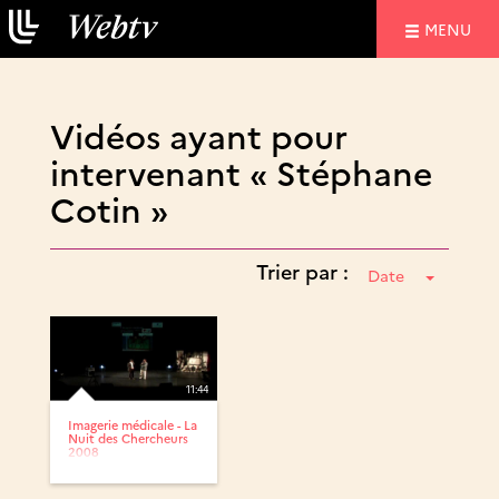
NAVIGATIO
MENU
Vidéos ayant pour
intervenant « Stéphane
Cotin »
Trier par :
Date
11:44
Imagerie médicale - La
Nuit des Chercheurs
2008